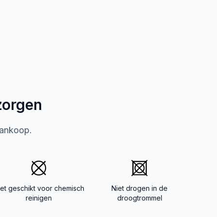
zorgen
aankoop.
iet geschikt voor chemisch
Niet drogen in de
reinigen
droogtrommel