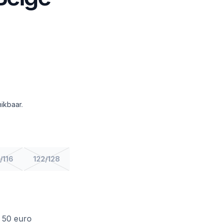
ikbaar.
/116
122/128
f 50 euro