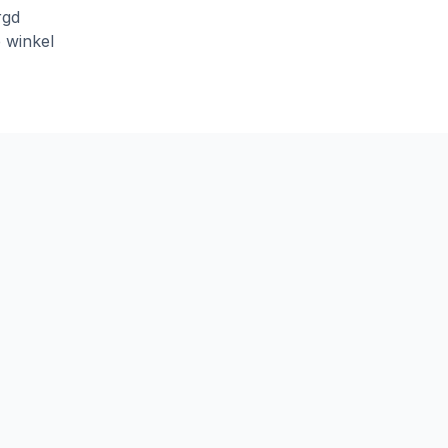
rgd
e winkel