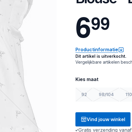
6
9
9
Productinformatie
Dit artikel is uitverkocht.
Vergelijkbare artikelen besch
Kies maat
92
98/104
110
Vind jouw winkel
Gratis verzending vana