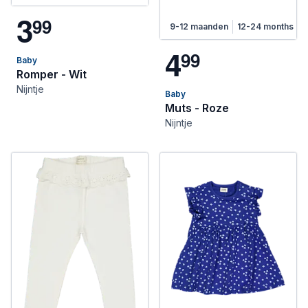
3
9
9
9-12 maanden
12-24 months
4
9
9
Baby
Romper - Wit
Nijntje
Baby
Muts - Roze
Nijntje