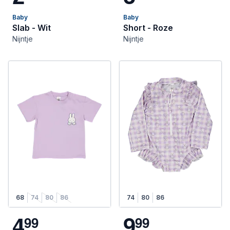
Baby
Baby
Slab - Wit
Short - Roze
Nijntje
Nijntje
68
74
80
86
74
80
86
4
9
9
9
9
9