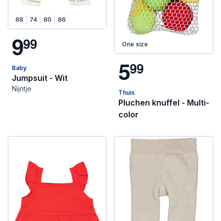
68
74
80
86
9
9
9
One size
5
9
9
Baby
Jumpsuit - Wit
Nijntje
Thuis
Pluchen knuffel - Multi-
color