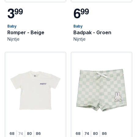
3
6
9
9
9
9
Baby
Baby
Romper - Beige
Badpak - Groen
Nijntje
Nijntje
68
74
80
86
68
74
80
86