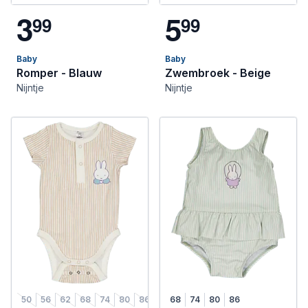
3
5
9
9
9
9
Baby
Baby
Romper - Blauw
Zwembroek - Beige
Nijntje
Nijntje
50
56
62
68
74
80
86
50/56
68
74
62/68
80
74/80
86
86/92