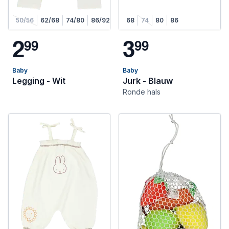
50/56
62/68
74/80
86/92
98/104
68
74
80
86
2
3
9
9
9
9
Baby
Baby
Legging - Wit
Jurk - Blauw
Ronde hals