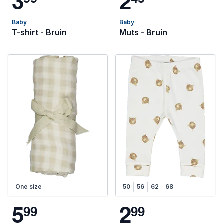
3
2
Baby
Baby
T-shirt - Bruin
Muts - Bruin
One size
50
56
62
68
5
2
9
9
9
9