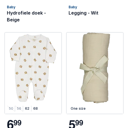
Baby
Baby
Hydrofiele doek -
Legging - Wit
Beige
50
56
62
68
One size
6
5
9
9
9
9