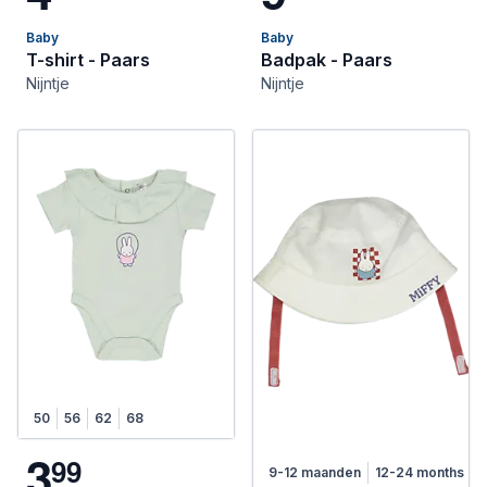
Baby
Baby
T-shirt - Paars
Badpak - Paars
Nijntje
Nijntje
50
56
62
68
3
9
9
9-12 maanden
12-24 months