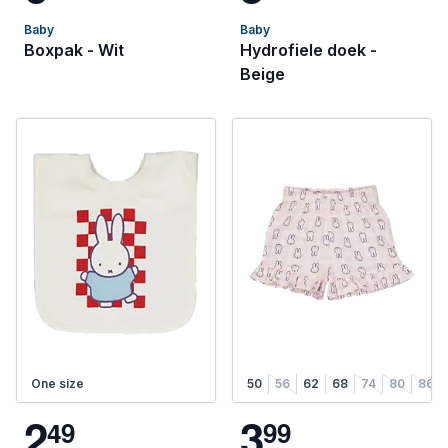
Baby
Baby
Boxpak - Wit
Hydrofiele doek -
Beige
One size
50
56
62
68
74
80
86
2
3
4
9
9
9