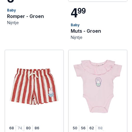
4
9
9
Baby
Romper - Groen
Nijntje
Baby
Muts - Groen
Nijntje
68
74
80
86
50
56
62
68