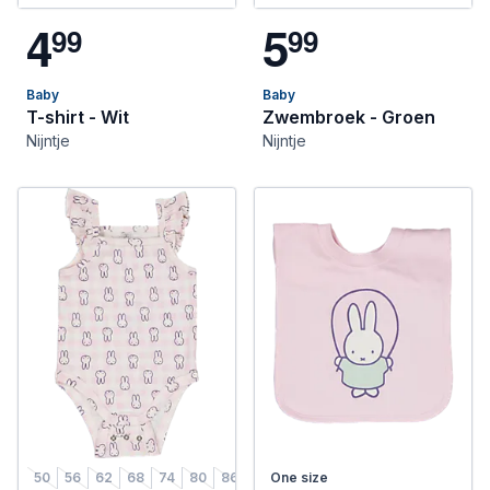
4
5
9
9
9
9
Baby
Baby
T-shirt - Wit
Zwembroek - Groen
Nijntje
Nijntje
50
56
62
68
74
80
86
50/56
One size
62/68
74/80
86/92