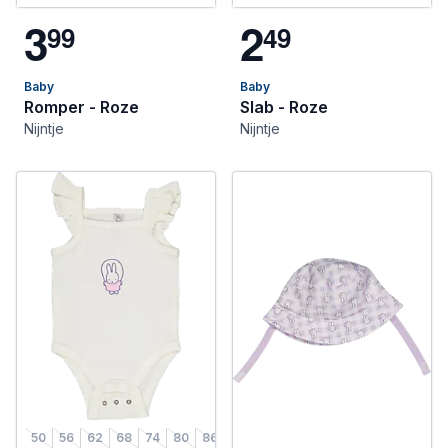
3
2
9
9
4
9
Baby
Baby
Romper - Roze
Slab - Roze
Nijntje
Nijntje
50
56
62
68
74
80
86
50/56
62/68
74/80
86/92