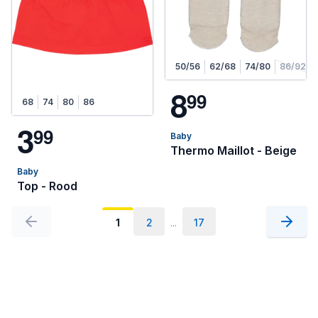
50/56
62/68
74/80
86/92
8
9
9
68
74
80
86
3
9
9
Baby
Thermo Maillot - Beige
Baby
Top - Rood
1
2
...
17