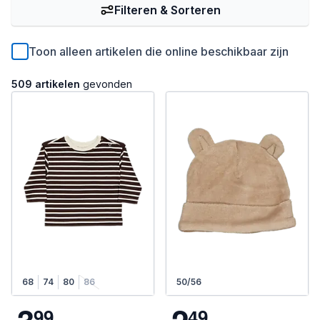
Filteren & Sorteren
Toon alleen artikelen die online beschikbaar zijn
509 artikelen
gevonden
68
74
80
86
50/56
9
9
4
9