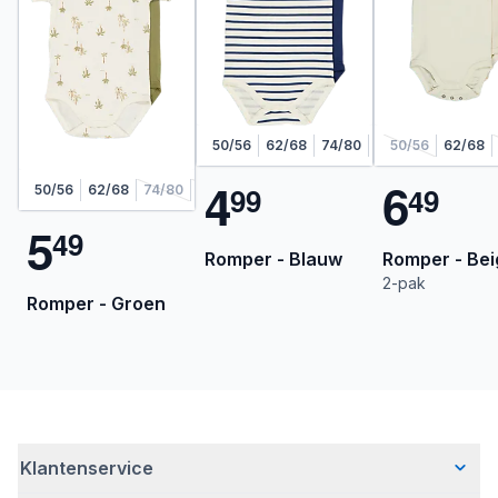
50/56
62/68
74/80
86/92
50/56
98/104
62/68
4
6
9
9
4
9
50/56
62/68
74/80
86/92
98/104
5
4
9
Romper - Blauw
Romper - Bei
2-pak
Romper - Groen
Klantenservice