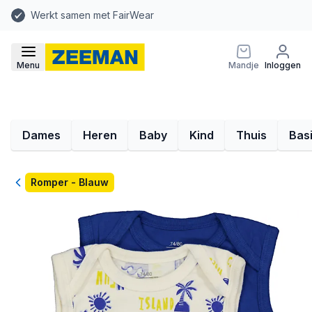
Werkt samen met FairWear
Menu
Mandje
Inloggen
Dames
Heren
Baby
Kind
Thuis
Bas
Terug
Romper - Blauw