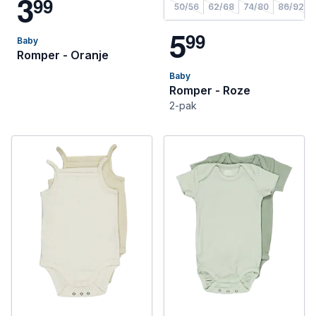
3
9
9
50/56
62/68
74/80
86/92
5
9
9
Baby
Romper - Oranje
Baby
Romper - Roze
2-pak