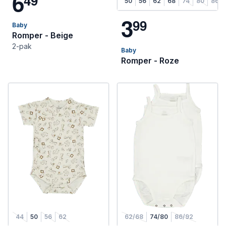
6
4
9
50
56
62
68
74
80
86
3
9
9
Baby
Romper - Beige
2-pak
Baby
Romper - Roze
44
50
56
62
62/68
74/80
86/92