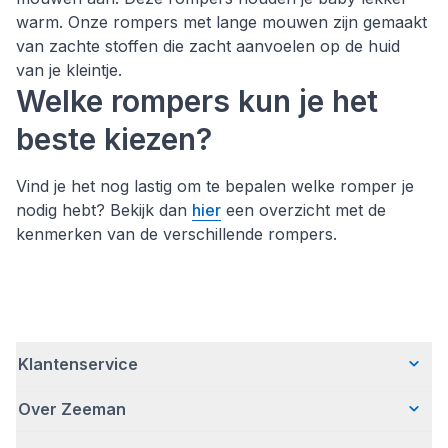
warm. Onze rompers met lange mouwen zijn gemaakt
van zachte stoffen die zacht aanvoelen op de huid
van je kleintje.
Welke rompers kun je het
beste kiezen?
Vind je het nog lastig om te bepalen welke romper je
nodig hebt? Bekijk dan
hier
een overzicht met de
kenmerken van de verschillende rompers.
Klantenservice
Over Zeeman
Veelgestelde vragen
Contact