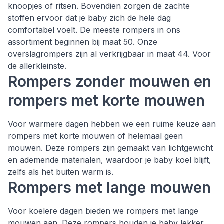
knoopjes of ritsen. Bovendien zorgen de zachte
stoffen ervoor dat je baby zich de hele dag
comfortabel voelt. De meeste rompers in ons
assortiment beginnen bij maat 50. Onze
overslagrompers zijn al verkrijgbaar in maat 44. Voor
de allerkleinste.
Rompers zonder mouwen en
rompers met korte mouwen
Voor warmere dagen hebben we een ruime keuze aan
rompers met korte mouwen of helemaal geen
mouwen. Deze rompers zijn gemaakt van lichtgewicht
en ademende materialen, waardoor je baby koel blijft,
zelfs als het buiten warm is.
Rompers met lange mouwen
Voor koelere dagen bieden we rompers met lange
mouwen aan. Deze rompers houden je baby lekker