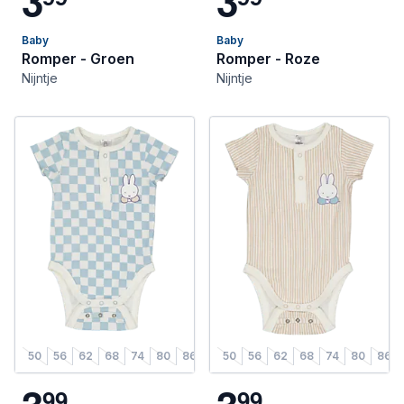
3
3
Baby
Baby
Romper - Groen
Romper - Roze
Nijntje
Nijntje
50
56
62
68
74
80
86
50/56
50
56
62/68
62
74/80
68
74
86/92
80
86
9
9
9
9