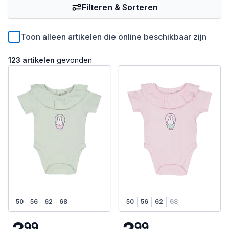
Filteren & Sorteren
Toon alleen artikelen die online beschikbaar zijn
123 artikelen
gevonden
50
56
62
68
50
56
62
68
9
9
9
9