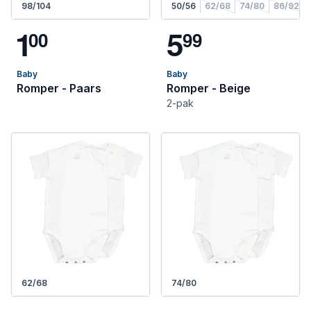
98/104
50/56
62/68
74/80
86/92
1
5
0
0
9
9
Baby
Baby
Romper - Paars
Romper - Beige
2-pak
62/68
74/80