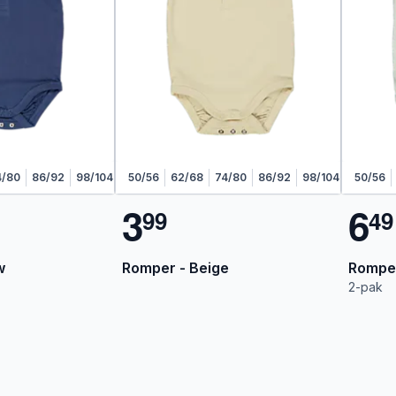
4/80
86/92
98/104
50/56
62/68
74/80
86/92
98/104
50/56
3
6
9
9
4
9
w
Romper - Beige
Romper
2-pak