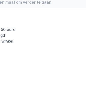
een maat om verder te gaan
f 50 euro
rgd
e winkel