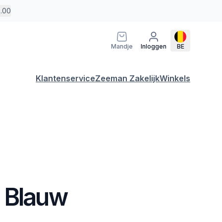
5.00
Mandje
Inloggen
BE
Klantenservice
Zeeman Zakelijk
Winkels
 Blauw