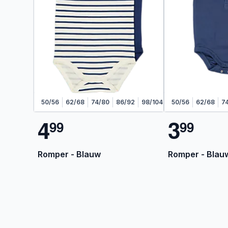
50/56
62/68
74/80
86/92
98/104
50/56
62/68
7
4
3
9
9
9
9
Romper - Blauw
Romper - Blau