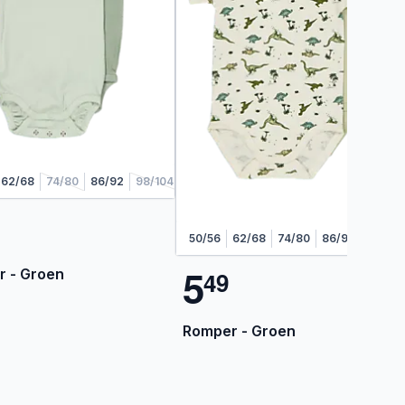
62/68
74/80
86/92
98/104
50/56
62/68
74/80
86/92
98/104
5
 - Groen
4
9
Romper - Groen