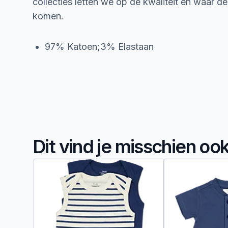
collecties letten we op de kwaliteit en waar d
komen.
97% Katoen;3% Elastaan
Dit vind je misschien oo