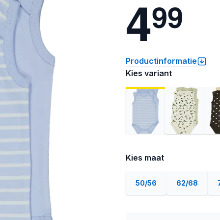
4
9
9
Productinformatie
Kies variant
Kies maat
50/56
62/68