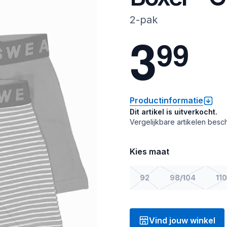
2-pak
3
9
9
Productinformatie
Dit artikel is uitverkocht.
Vergelijkbare artikelen besch
Kies maat
92
98/104
110
Vind jouw winkel