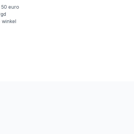
f 50 euro
rgd
e winkel