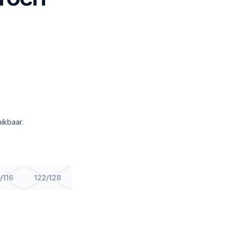
ikbaar.
/116
122/128