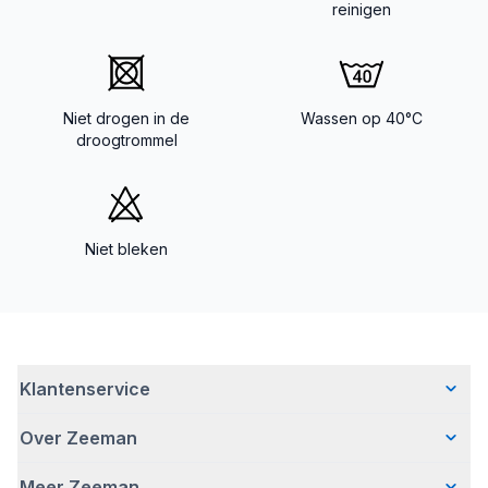
reinigen
Niet drogen in de
Wassen op 40°C
droogtrommel
Niet bleken
Klantenservice
Over Zeeman
Veelgestelde vragen
Contact
Meer Zeeman