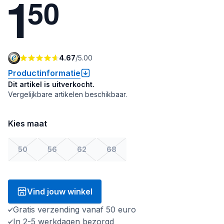
1
5
0
4.67
/
5.00
Productinformatie
Dit artikel is uitverkocht.
Vergelijkbare artikelen beschikbaar.
Kies maat
50
56
62
68
Vind jouw winkel
Gratis verzending vanaf 50 euro
In 2-5 werkdagen bezorgd