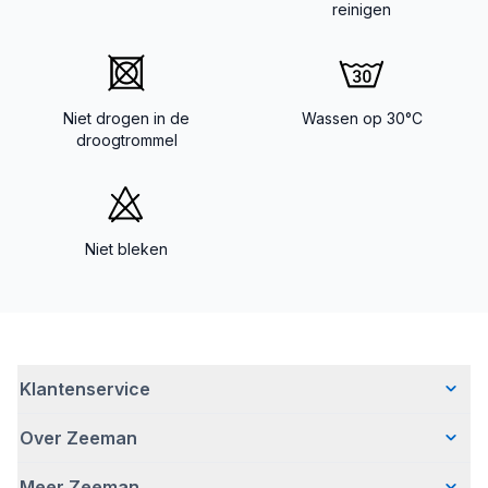
reinigen
Niet drogen in de
Wassen op 30°C
droogtrommel
Niet bleken
Klantenservice
Over Zeeman
Veelgestelde vragen
Contact
Meer Zeeman