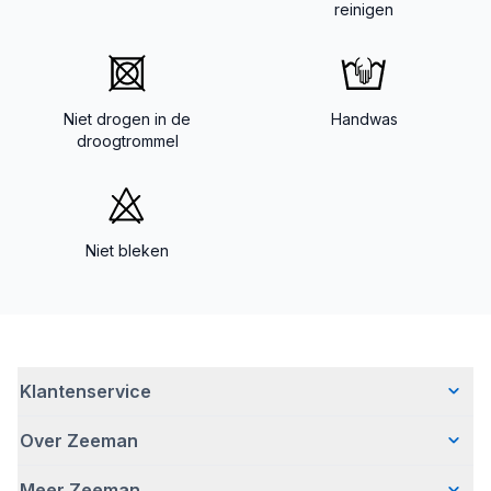
reinigen
Niet drogen in de
Handwas
droogtrommel
Niet bleken
Klantenservice
Over Zeeman
Veelgestelde vragen
Contact
Meer Zeeman