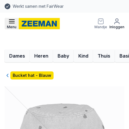
Werkt samen met FairWear
Menu
Mandje
Inloggen
Dames
Heren
Baby
Kind
Thuis
Bas
Terug
Bucket hat - Blauw