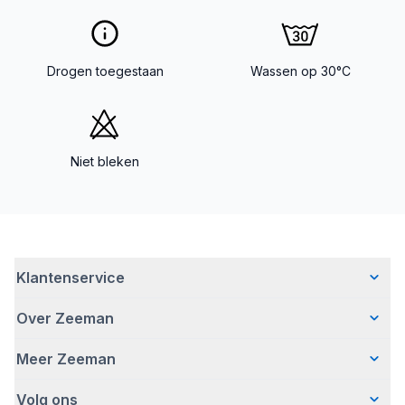
Drogen toegestaan
Wassen op 30°C
Niet bleken
Klantenservice
Over Zeeman
Veelgestelde vragen
Contact
Meer Zeeman
Wie wij zijn
Bezorgen
Ons verhaal
Betalen
Volg ons
Veiligheidswaarschuwing