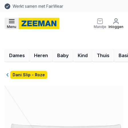
Werkt samen met FairWear
Menu
Mandje
Inloggen
Dames
Heren
Baby
Kind
Thuis
Bas
Terug
Dani Slip - Roze