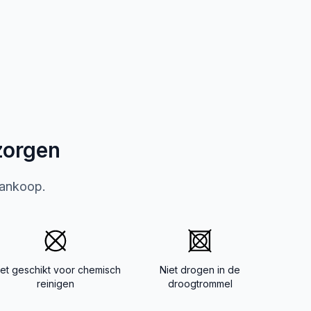
zorgen
aankoop.
iet geschikt voor chemisch
Niet drogen in de
reinigen
droogtrommel