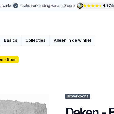
e winkel
Gratis verzending vanaf 50 euro
4.37
/
Basics
Collecties
Alleen in de winkel
n - Bruin
Uitverkocht
Deken - B