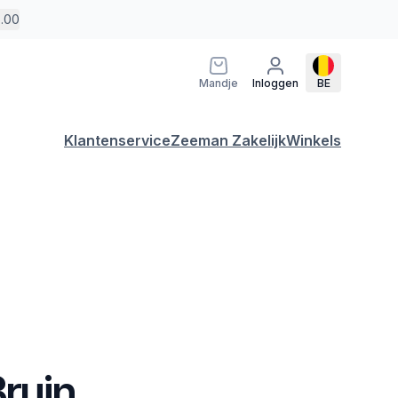
5.00
Mandje
Inloggen
BE
Klantenservice
Zeeman Zakelijk
Winkels
ruin