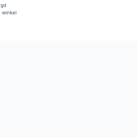
rgd
e winkel