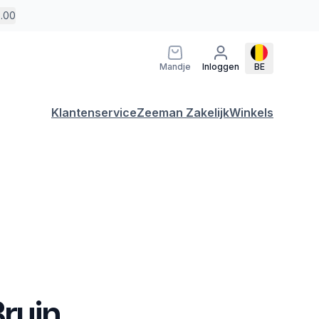
5.00
Mandje
Inloggen
BE
Klantenservice
Zeeman Zakelijk
Winkels
ruin