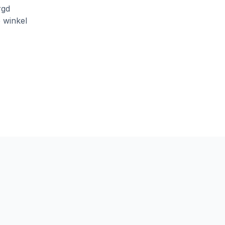
rgd
e winkel