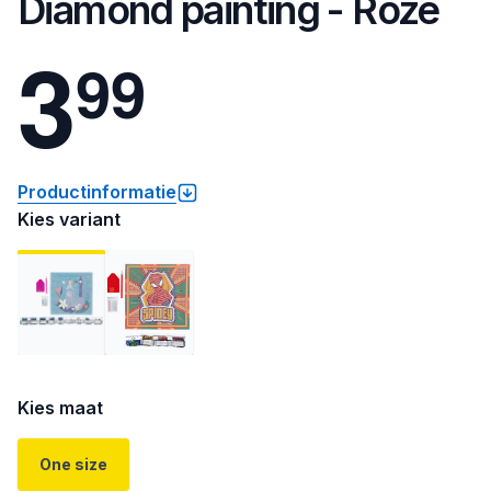
Diamond painting - Roze
3
9
9
Productinformatie
Kies variant
Kies maat
One size