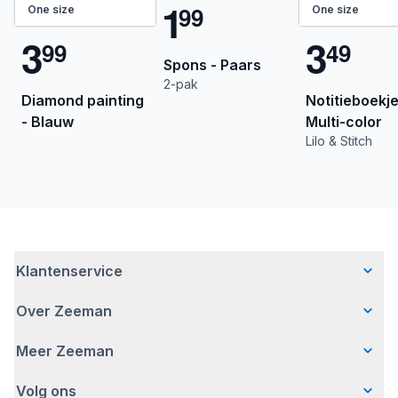
1
9
9
One size
One size
3
3
9
9
4
9
Spons - Paars
2-pak
Diamond painting
Notitieboekje
- Blauw
Multi-color
Lilo & Stitch
Klantenservice
Over Zeeman
Veelgestelde vragen
Contact
Meer Zeeman
Wie wij zijn
Bezorgen
Ons verhaal
Betalen
Volg ons
Veiligheidswaarschuwing