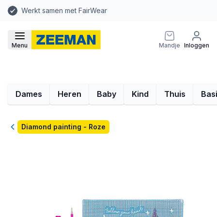
Werkt samen met FairWear
Menu
Mandje
Inloggen
Dames
Heren
Baby
Kind
Thuis
Bas
Terug
Diamond painting - Roze