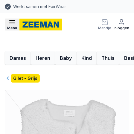
Werkt samen met FairWear
Menu
Mandje
Inloggen
Dames
Heren
Baby
Kind
Thuis
Bas
Terug
Gilet - Grijs