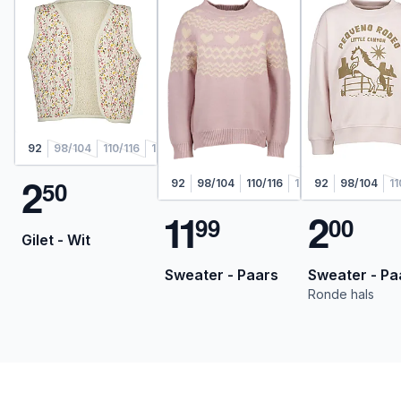
92
98/104
110/116
122/128
2
5
0
92
98/104
110/116
122/128
92
98/104
11
1
1
2
9
9
0
0
Gilet - Wit
Sweater - Paars
Sweater - Pa
Ronde hals