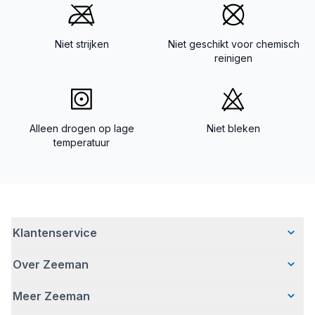
Niet strijken
Niet geschikt voor chemisch
reinigen
Alleen drogen op lage
Niet bleken
temperatuur
Klantenservice
Over Zeeman
Veelgestelde vragen
Contact
Meer Zeeman
Wie wij zijn
Bezorgen