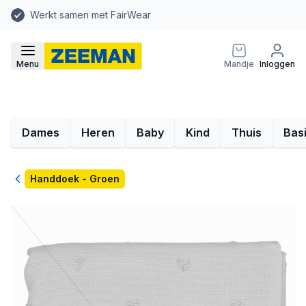
Werkt samen met FairWear
Menu
Mandje
Inloggen
Dames
Heren
Baby
Kind
Thuis
Bas
Terug
Handdoek - Groen