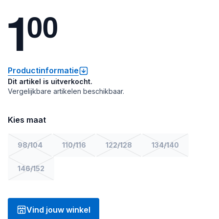
1
0
0
Productinformatie
Dit artikel is uitverkocht.
Vergelijkbare artikelen beschikbaar.
Kies maat
98/104
110/116
122/128
134/140
146/152
Vind jouw winkel