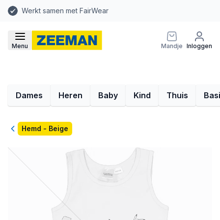
Werkt samen met FairWear
Menu
Mandje
Inloggen
Dames
Heren
Baby
Kind
Thuis
Bas
Terug
Hemd - Beige