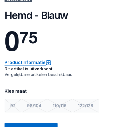
Hemd - Blauw
0
7
5
Productinformatie
Dit artikel is uitverkocht.
Vergelijkbare artikelen beschikbaar.
Kies maat
92
98/104
110/116
122/128