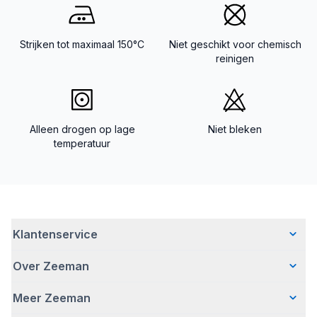
Strijken tot maximaal 150°C
Niet geschikt voor chemisch
reinigen
Alleen drogen op lage
Niet bleken
temperatuur
Klantenservice
Over Zeeman
Veelgestelde vragen
Contact
Meer Zeeman
Wie wij zijn
Bezorgen