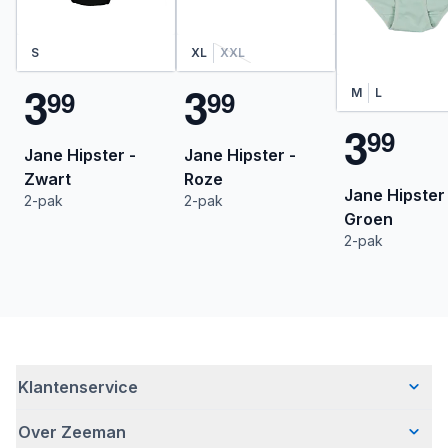
S
XL
XXL
3
3
9
9
9
9
M
L
3
9
9
Jane Hipster -
Jane Hipster -
Zwart
Roze
Jane Hipster 
2-pak
2-pak
Groen
2-pak
Klantenservice
Over Zeeman
Veelgestelde vragen