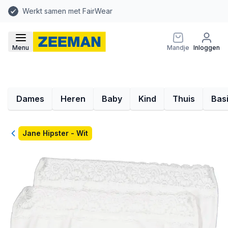
Werkt samen met FairWear
Menu
Mandje
Inloggen
Dames
Heren
Baby
Kind
Thuis
Bas
Terug
Jane Hipster - Wit