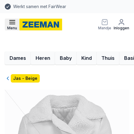
Werkt samen met FairWear
Menu
Mandje
Inloggen
Dames
Heren
Baby
Kind
Thuis
Bas
Terug
Jas - Beige