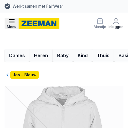
Werkt samen met FairWear
Menu
Mandje
Inloggen
Dames
Heren
Baby
Kind
Thuis
Bas
Terug
Jas - Blauw