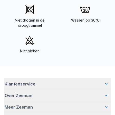
Niet drogen in de
Wassen op 30°C
droogtrommel
Niet bleken
Klantenservice
Over Zeeman
Veelgestelde vragen
Contact
Meer Zeeman
Wie wij zijn
Bezorgen
Ons verhaal