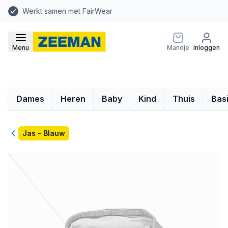
Werkt samen met FairWear
Menu
Mandje
Inloggen
Dames
Heren
Baby
Kind
Thuis
Bas
Terug
Jas - Blauw