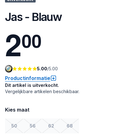
Jas - Blauw
2
0
0
5.00
/
5.00
Productinformatie
Dit artikel is uitverkocht.
Vergelijkbare artikelen beschikbaar.
Kies maat
50
56
62
68