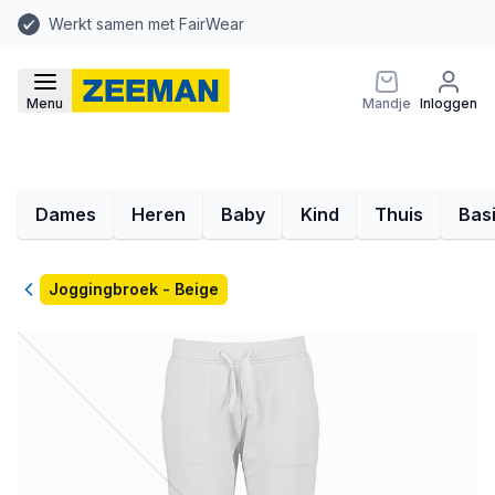
Werkt samen met FairWear
Menu
Mandje
Inloggen
Dames
Heren
Baby
Kind
Thuis
Bas
Terug
Joggingbroek - Beige