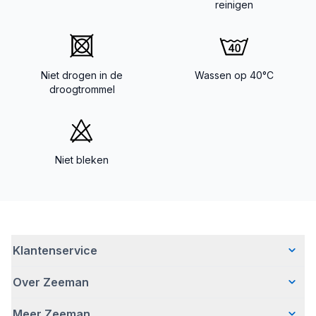
reinigen
Niet drogen in de
Wassen op 40°C
droogtrommel
Niet bleken
Klantenservice
Over Zeeman
Veelgestelde vragen
Contact
Meer Zeeman