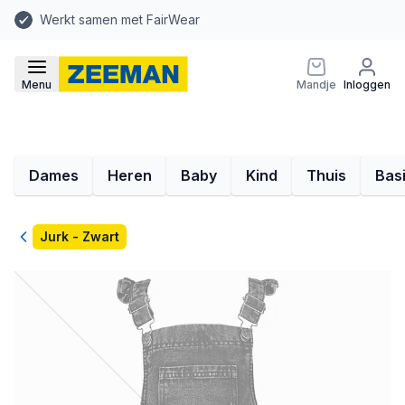
Werkt samen met FairWear
Menu
Mandje
Inloggen
Dames
Heren
Baby
Kind
Thuis
Bas
Terug
Jurk - Zwart