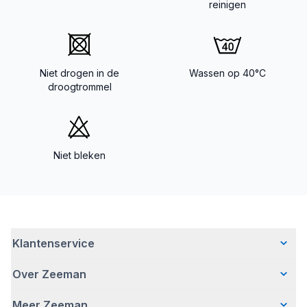
reinigen
Niet drogen in de
Wassen op 40°C
droogtrommel
Niet bleken
Klantenservice
Over Zeeman
Veelgestelde vragen
Contact
Meer Zeeman