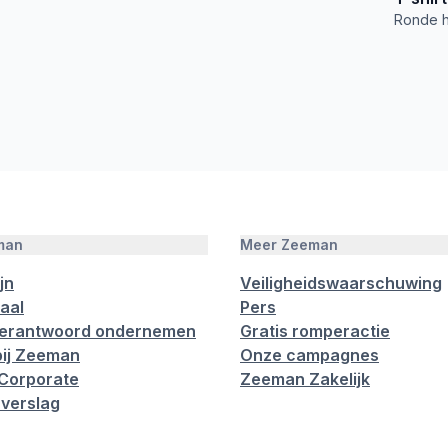
Ronde h
man
Meer Zeeman
jn
Veiligheidswaarschuwing
aal
Pers
verantwoord ondernemen
Gratis romperactie
ij Zeeman
Onze campagnes
Corporate
Zeeman Zakelijk
verslag