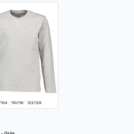
/104
110/116
122/128
 - Grijs