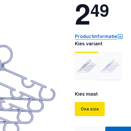
2
4
9
Productinformatie
Kies variant
Kies maat
One size