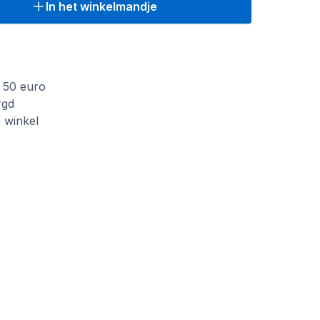
In het winkelmandje
f 50 euro
rgd
e winkel