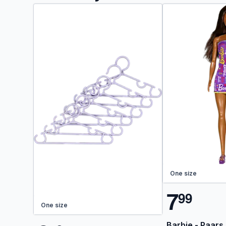
One size
7
9
9
One size
Barbie - Paars