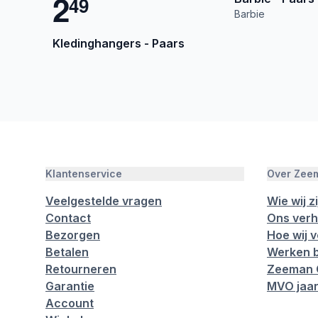
2
4
9
Barbie
Kledinghangers - Paars
Klantenservice
Over Zee
Veelgestelde vragen
Wie wij zi
Contact
Ons verh
Bezorgen
Hoe wij 
Betalen
Werken b
Retourneren
Zeeman 
Garantie
MVO jaar
Account