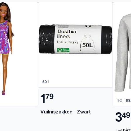
50 l
1
7
9
92
98
3
Vuilniszakken - Zwart
4
9
T-shirt