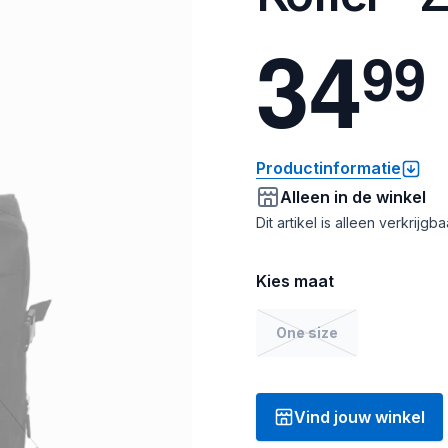
3
4
9
9
Productinformatie
Alleen in de winkel
Dit artikel is alleen verkrijgb
Kies maat
One size
Vind jouw winkel