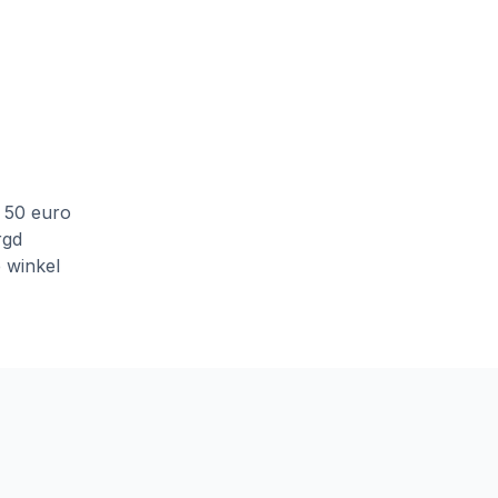
f 50 euro
rgd
e winkel