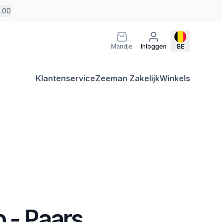
5.00
Mandje
Inloggen
BE
Klantenservice
Zeeman Zakelijk
Winkels
 - Paars