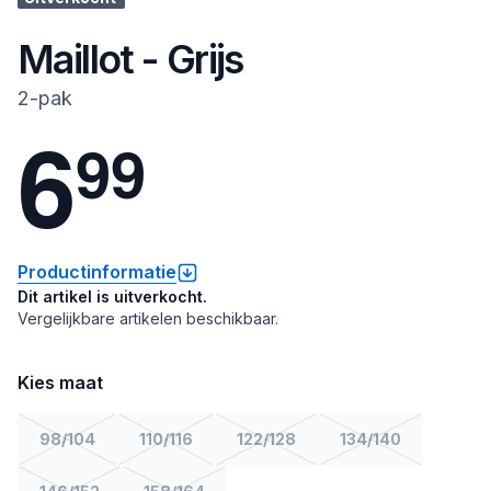
Maillot - Grijs
2-pak
6
9
9
Productinformatie
Dit artikel is uitverkocht.
Vergelijkbare artikelen beschikbaar.
Kies maat
98/104
110/116
122/128
134/140