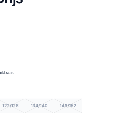
ikbaar.
122/128
134/140
146/152