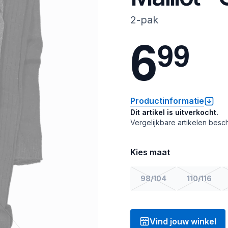
2-pak
6
9
9
Productinformatie
Dit artikel is uitverkocht.
Vergelijkbare artikelen besch
Kies maat
98/104
110/116
Vind jouw winkel