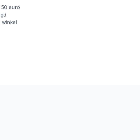
f 50 euro
rgd
e winkel