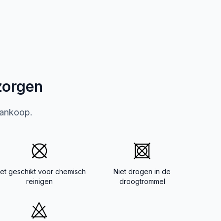
zorgen
aankoop.
iet geschikt voor chemisch
Niet drogen in de
reinigen
droogtrommel