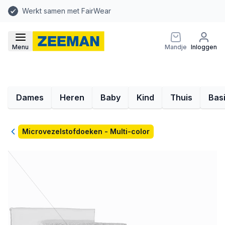
Werkt samen met FairWear
Menu
Mandje
Inloggen
Dames
Heren
Baby
Kind
Thuis
Bas
Terug
Microvezelstofdoeken - Multi-color