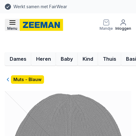
Werkt samen met FairWear
Menu
Mandje
Inloggen
Dames
Heren
Baby
Kind
Thuis
Bas
Terug
Muts - Blauw