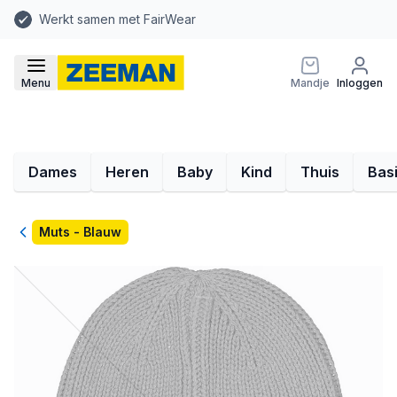
Werkt samen met FairWear
Menu
Mandje
Inloggen
Dames
Heren
Baby
Kind
Thuis
Bas
Terug
Muts - Blauw