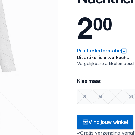
2
0
0
Productinformatie
Dit artikel is uitverkocht.
Vergelijkbare artikelen besch
Kies maat
S
M
L
XL
Vind jouw winkel
Gratis verzending vana