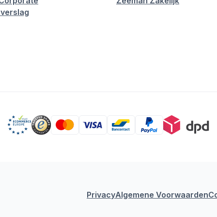
Corporate
Zeeman Zakelijk
verslag
Privacy
Algemene Voorwaarden
C