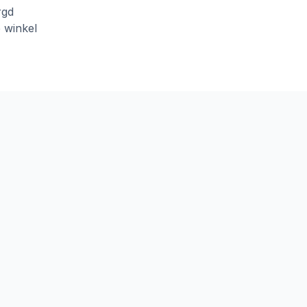
rgd
e winkel