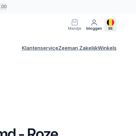
5.00
Mandje
Inloggen
BE
Klantenservice
Zeeman Zakelijk
Winkels
d - Roze