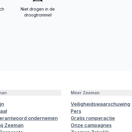
ch
Niet drogen in de
droogtrommel
man
Meer Zeeman
jn
Veiligheidswaarschuwing
aal
Pers
verantwoord ondernemen
Gratis romperactie
ij Zeeman
Onze campagnes