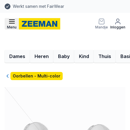
Werkt samen met FairWear
Menu
Mandje
Inloggen
Dames
Heren
Baby
Kind
Thuis
Bas
Terug
Oorbellen - Multi-color