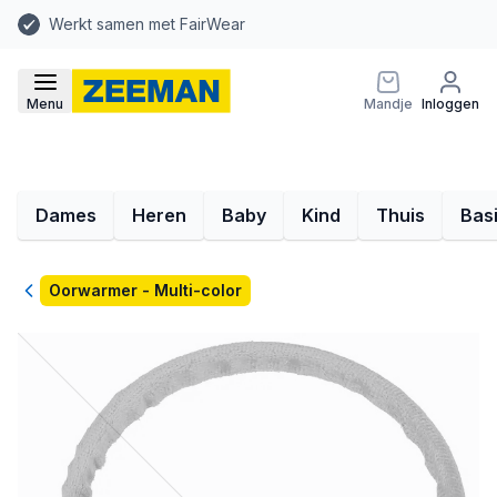
Werkt samen met FairWear
Menu
Mandje
Inloggen
Dames
Heren
Baby
Kind
Thuis
Bas
Terug
Oorwarmer - Multi-color