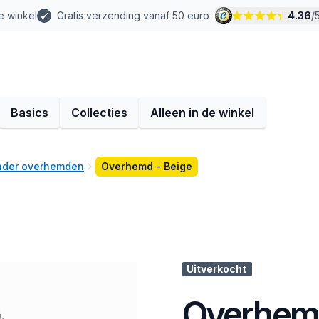
e winkel
Gratis verzending vanaf 50 euro
4.36
/
Basics
Collecties
Alleen in de winkel
nder overhemden
Overhemd - Beige
Uitverkocht
Overhemd