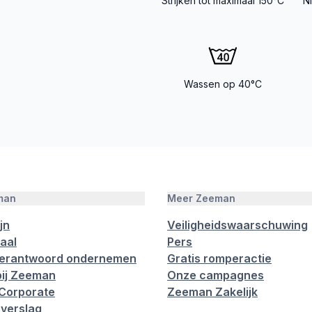
Strijken tot maximaal 150°C
N
Wassen op 40°C
man
Meer Zeeman
jn
Veiligheidswaarschuwing
aal
Pers
verantwoord ondernemen
Gratis romperactie
ij Zeeman
Onze campagnes
Corporate
Zeeman Zakelijk
verslag