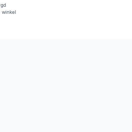
rgd
e winkel