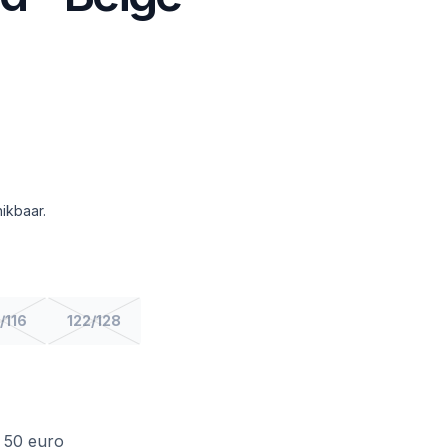
ikbaar.
/116
122/128
f 50 euro