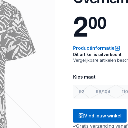
2
0
0
Productinformatie
Dit artikel is uitverkocht.
Vergelijkbare artikelen besch
Kies maat
92
98/104
110
Vind jouw winkel
Gratis verzending vana