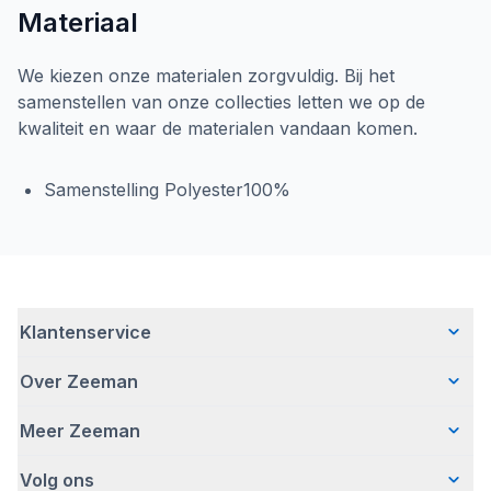
Materiaal
We kiezen onze materialen zorgvuldig. Bij het
samenstellen van onze collecties letten we op de
kwaliteit en waar de materialen vandaan komen.
Samenstelling Polyester100%
Klantenservice
Over Zeeman
Veelgestelde vragen
Contact
Meer Zeeman
Wie wij zijn
Bezorgen
Ons verhaal
Betalen
Volg ons
Veiligheidswaarschuwing
Hoe wij verantwoord ondernemen