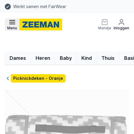
Werkt samen met FairWear
Menu
Mandje
Inloggen
Dames
Heren
Baby
Kind
Thuis
Bas
Terug
Picknickdeken - Oranje