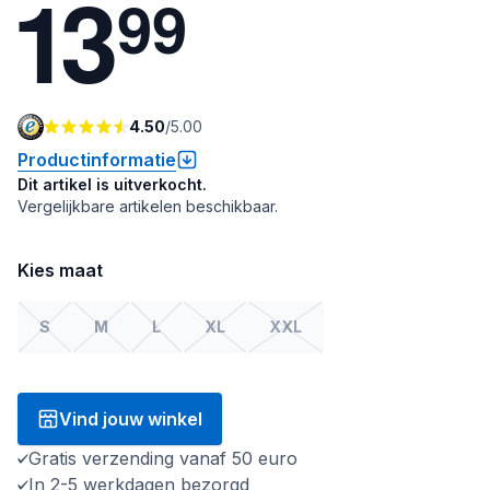
1
3
9
9
4.50
/
5.00
Productinformatie
Dit artikel is uitverkocht.
Vergelijkbare artikelen beschikbaar.
Kies maat
S
M
L
XL
XXL
Vind jouw winkel
Gratis verzending vanaf 50 euro
In 2-5 werkdagen bezorgd