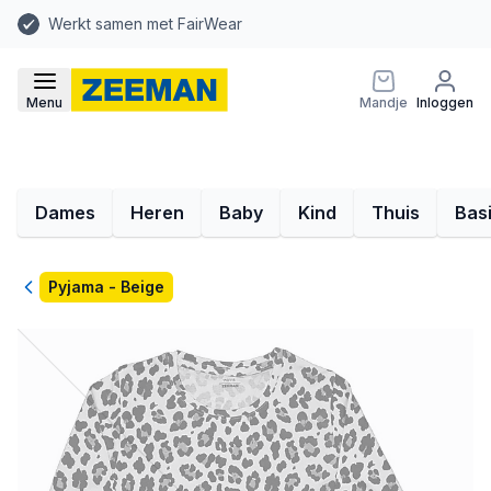
Werkt samen met FairWear
Menu
Mandje
Inloggen
Dames
Heren
Baby
Kind
Thuis
Bas
Terug
Pyjama - Beige