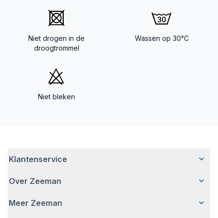
Niet drogen in de
Wassen op 30°C
droogtrommel
Niet bleken
Klantenservice
Over Zeeman
Veelgestelde vragen
Contact
Meer Zeeman
Wie wij zijn
Bezorgen
Ons verhaal