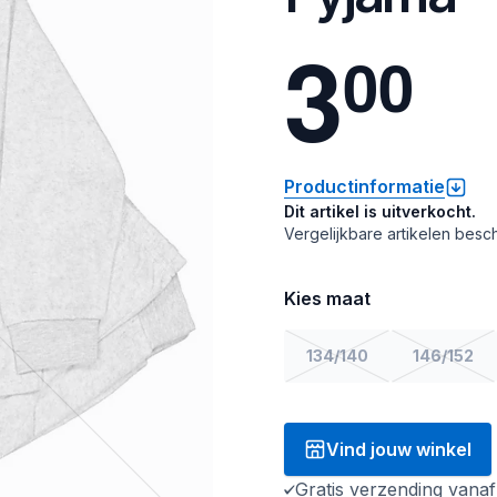
3
0
0
Productinformatie
Dit artikel is uitverkocht.
Vergelijkbare artikelen besch
Kies maat
134/140
146/152
Vind jouw winkel
Gratis verzending vana