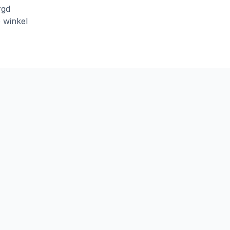
rgd
e winkel