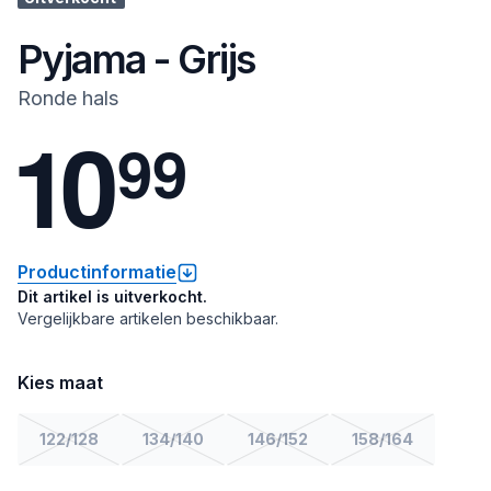
Pyjama - Grijs
Ronde hals
1
0
9
9
Productinformatie
Dit artikel is uitverkocht.
Vergelijkbare artikelen beschikbaar.
Kies maat
122/128
134/140
146/152
158/164