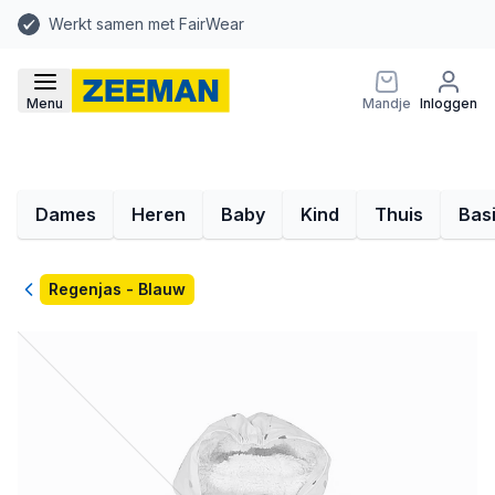
Werkt samen met FairWear
Menu
Mandje
Inloggen
Dames
Heren
Baby
Kind
Thuis
Bas
Terug
Regenjas - Blauw