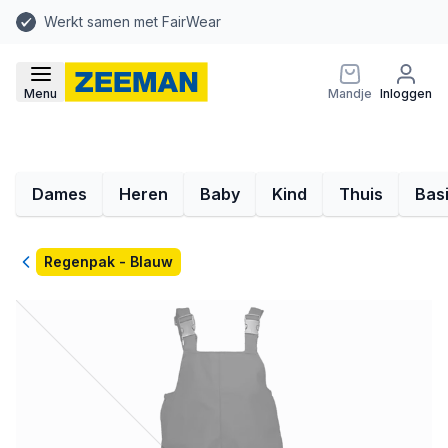
Werkt samen met FairWear
Menu
Mandje
Inloggen
Dames
Heren
Baby
Kind
Thuis
Bas
Terug
Regenpak - Blauw