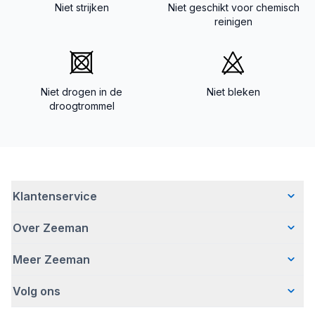
Niet strijken
Niet geschikt voor chemisch
reinigen
Niet drogen in de
Niet bleken
droogtrommel
Klantenservice
Over Zeeman
Veelgestelde vragen
Contact
Meer Zeeman
Wie wij zijn
Bezorgen
Ons verhaal
Betalen
Volg ons
Veiligheidswaarschuwing
Hoe wij verantwoord ondernemen
Retourneren
Pers
Werken bij Zeeman