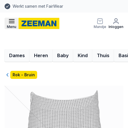
Werkt samen met FairWear
Menu
Mandje
Inloggen
Dames
Heren
Baby
Kind
Thuis
Bas
Terug
Rok - Bruin