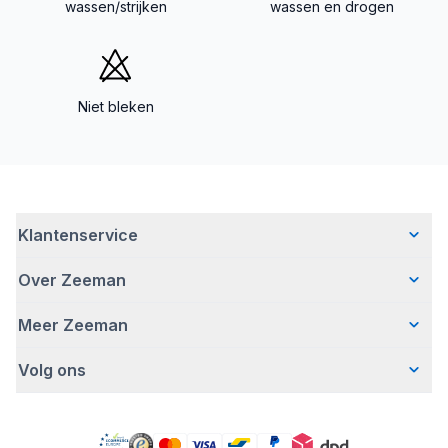
wassen/strijken
wassen en drogen
Niet bleken
Klantenservice
Over Zeeman
Veelgestelde vragen
Contact
Meer Zeeman
Wie wij zijn
Bezorgen
Ons verhaal
Betalen
Volg ons
Veiligheidswaarschuwing
Hoe wij verantwoord ondernemen
Retourneren
Pers
Werken bij Zeeman
Garantie
Facebook
Gratis romperactie
Zeeman Corporate
Account
Pinterest
Onze campagnes