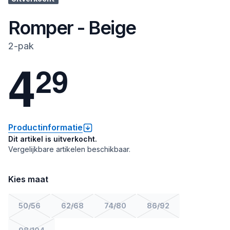
Romper - Beige
2-pak
4
2
9
Productinformatie
Dit artikel is uitverkocht.
Vergelijkbare artikelen beschikbaar.
Kies maat
50/56
62/68
74/80
86/92