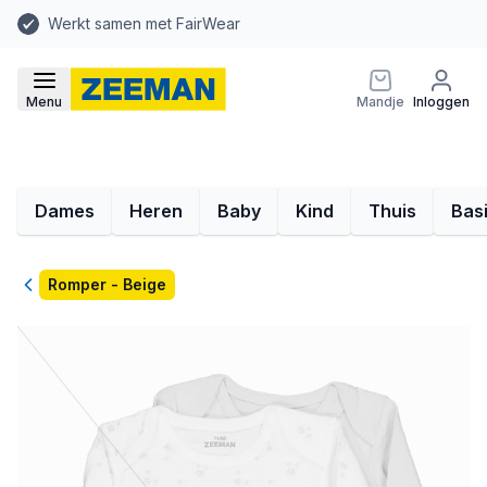
Werkt samen met FairWear
Menu
Mandje
Inloggen
Dames
Heren
Baby
Kind
Thuis
Bas
Terug
Romper - Beige