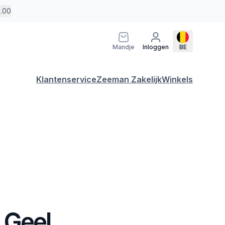
5.00
Mandje
Inloggen
BE
Klantenservice
Zeeman Zakelijk
Winkels
 Geel