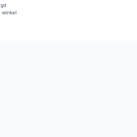
rgd
e winkel