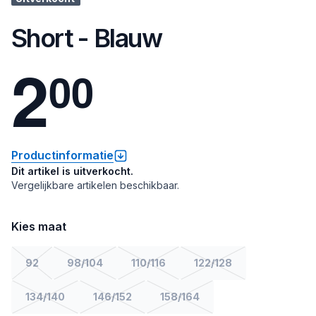
Short - Blauw
2
0
0
Productinformatie
Dit artikel is uitverkocht.
Vergelijkbare artikelen beschikbaar.
Kies maat
92
98/104
110/116
122/128
134/140
146/152
158/164