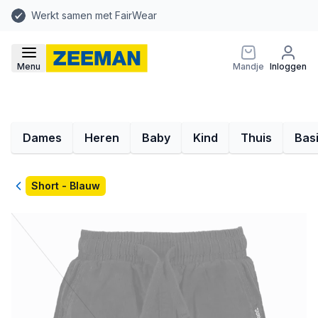
Werkt samen met FairWear
Menu
Mandje
Inloggen
Dames
Heren
Baby
Kind
Thuis
Bas
Terug
Short - Blauw